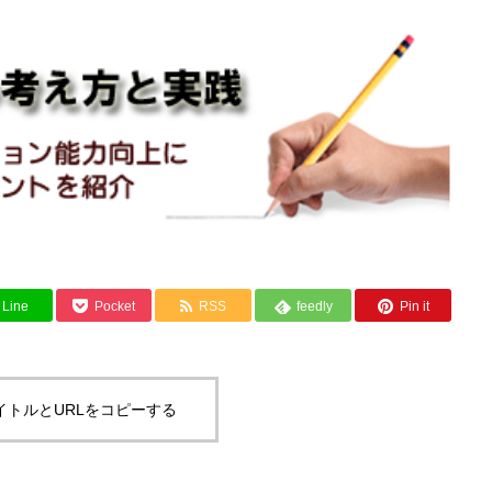
Line
Pocket
RSS
feedly
Pin it
イトルとURLをコピーする