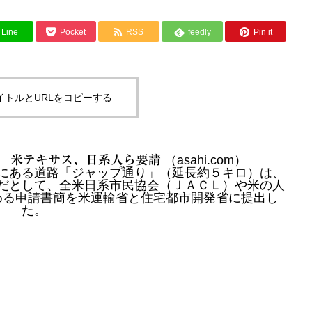
Line
Pocket
RSS
feedly
Pin it
イトルとURLをコピーする
 米テキサス、日系人ら要請
（
asahi.com
）
にある道路「ジャップ通り」（延長約５キロ）は、
だとして、全米日系市民協会（ＪＡＣＬ）や米の人
める申請書簡を米運輸省と住宅都市開発省に提出し
た。