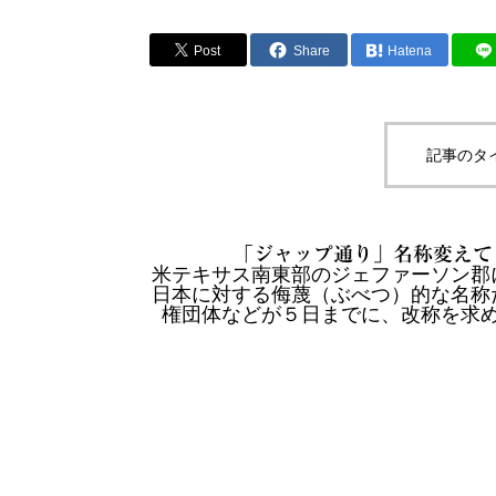
Post
Share
Hatena
記事のタ
「ジャップ通り」名称変えて
米テキサス南東部のジェファーソン郡
日本に対する侮蔑（ぶべつ）的な名称
権団体などが５日までに、改称を求