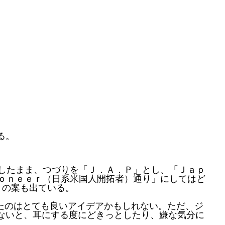
る。
したまま、つづりを「Ｊ．Ａ．Ｐ」とし、「Ｊａｐ
ｏｎｅｅｒ（日系米国人開拓者）通り」にしてはど
との案も出ている。
当てたのはとても良いアイデアかもしれない。ただ、ジ
ないと、耳にする度にどきっとしたり、嫌な気分に