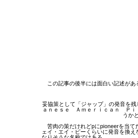
この記事の後半には面白い記述があ
妥協策として「ジャップ」の発音を残
ａｎｅｓｅ Ａｍｅｒｉｃａｎ Ｐｉ
うか
苦肉の策だけれどpにpioneerを
ェイ・エイ・ピーくらいに発音を換え
なりそうな名称ではある。