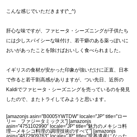
こんな感じでいただきます(^_^)
肝心な味ですが、ファヒータ・シーズニングが子供たち
には少しスパイシーな味付け、若干癖のある薬っぽいに
おいがあったことを除けばおいしく食べられました。
イギリスの食材が安かった印象が強いだけに正直、日本
で作ると若干割高感がありますが、つい先日、近所の
Kaldiでファヒータ・シーズニングを売っているのを発見
したので、またトライしてみようと思います。
[amazonjs asin=”B0005YWTDW” locale=”JP” title=”ロー
リー ファジータミックス”] [amazonjs
asin=”4751102990″ locale=”JP” title=”魅力のメキシコ料
理―メキシコ料理の調理技術のすべて”] [amazonjs
asin=”4872909763″ locale=”JP” title=”世界遺産になった